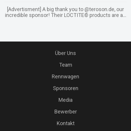
[Advertisment] A big thank you to @teroson.de, our
incredible sponsor! Their LOCTITE© products are a...
Über Uns
Team
Rennwagen
Sponsoren
Media
Bewerber
Kontakt