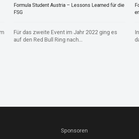
Formula Student Austria – Lessons Learned für die
F
FSG
e
im
Für das zweite Event im Jahr 2022 ging es
I
auf den Red Bull Ring nach...
d
Sponsoren