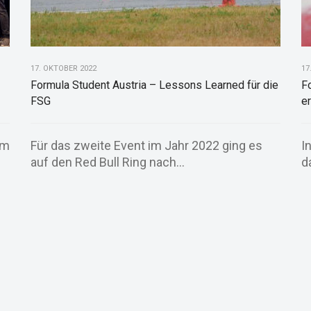
17. OKTOBER 2022
17
Formula Student Austria – Lessons Learned für die
F
FSG
e
im
Für das zweite Event im Jahr 2022 ging es
I
auf den Red Bull Ring nach...
d