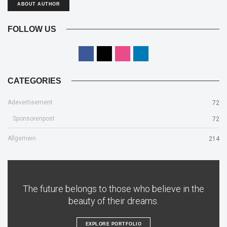
ABOUT AUTHOR
FOLLOW US
CATEGORIES
Adevertisement
72
Sponsorenpost
72
Allgemein
214
The future belongs to those who believe in the
beauty of their dreams.
EXPLORE PORTFOLIO