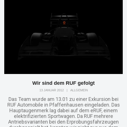
Wir sind dem RUF gefolgt
13 JANUAR 2012
|
ALLGEMEIN
Das Team wurde am 13.01 zu einer Exkursion bei
RUF Automobile in Pfaffenhausen eingeladen. Das
Hauptaugenmerk lag dabei auf dem eRUF, einem
elektrifizierten Sportwagen. Da RUF mehrere
Antriebsvarianten bei den Erprobungsfahrzeugen