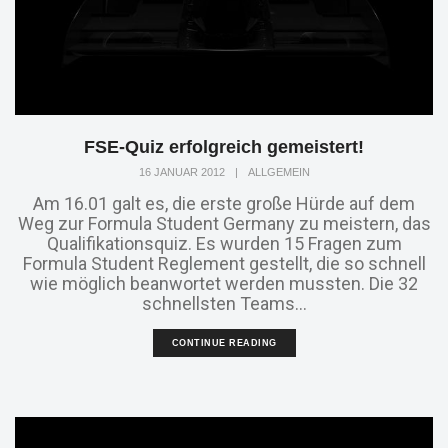
FSE-Quiz erfolgreich gemeistert!
16 JANUAR 2012
|
ALLGEMEIN
Am 16.01 galt es, die erste große Hürde auf dem
Weg zur Formula Student Germany zu meistern, das
Qualifikationsquiz. Es wurden 15 Fragen zum
Formula Student Reglement gestellt, die so schnell
wie möglich beanwortet werden mussten. Die 32
schnellsten Teams...
CONTINUE READING