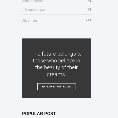
72
Adevertisement
72
Sponsorenpost
214
Allgemein
The future belongs to
those who believe in
the beauty of their
dreams.
EXPLORE PORTFOLIO
POPULAR POST