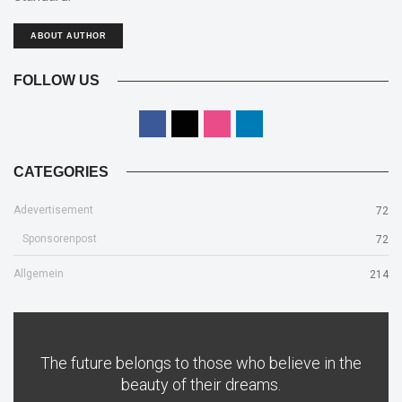
ABOUT AUTHOR
FOLLOW US
CATEGORIES
Adevertisement
72
Sponsorenpost
72
Allgemein
214
The future belongs to those who believe in the
beauty of their dreams.